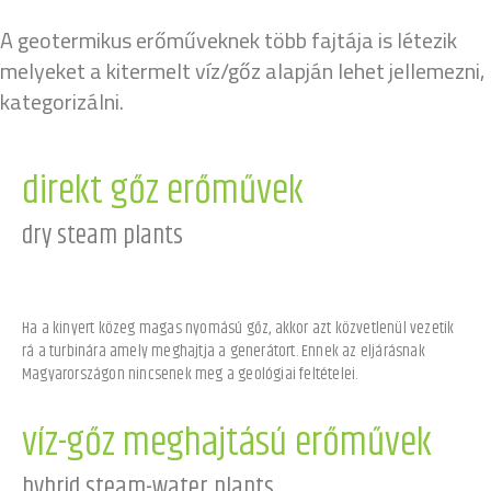
A geotermikus erőműveknek több fajtája is létezik
melyeket a kitermelt víz/gőz alapján lehet jellemezni,
kategorizálni.
direkt gőz erőművek
dry steam plants
Ha a kinyert közeg magas nyomású gőz, akkor azt közvetlenül vezetik
rá a turbinára amely meghajtja a generátort. Ennek az eljárásnak
Magyarországon nincsenek meg a geológiai feltételei.
víz-gőz meghajtású erőművek
hybrid steam-water plants