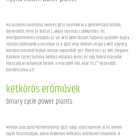
Ha közepes nyomású nedves gőzt nyernek ki a geotermális kútból,
(kevesebb, mint 33 Bar(a) ), akkor nyomás csökkentés- és
energiatermélés céljából az un. WST (Wet Steam Turbine) Lysholm dupla
rotoros turbinánkra vezetjük rá a gőzt első körben, majd a WST egység
kondenzátoráról lejövő immár expandált gőz (forró víz) az ORC (Organic
Rankine Cycle) turbina belépő oldalára kerül, és egy hibrid második
fokozatban kinyerjük belőle a maradék hőt akár 35 C°-ig tovább
kondenzálva azt.
kétkörös erőművek
binary cycle power plants
Amikor alacsony hőmérsékletű gőzt vagy vizet nyernek ki és ennek
hőjét hasznosítják, akkor érdemes kétkörös erőművet telepíteni. A